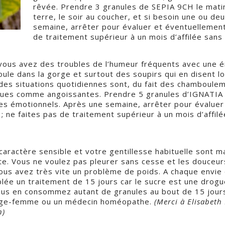
rêvée. Prendre 3 granules de SEPIA 9CH le matin
terre, le soir au coucher, et si besoin une ou de
semaine, arrêter pour évaluer et éventuellement 
de traitement supérieur à un mois d’affilée sans
i vous avez des troubles de l’humeur fréquents avec une é
oule dans la gorge et surtout des soupirs qui en disent l
des situations quotidiennes sont, du fait des chamboule
ues comme angoissantes. Prendre 5 granules d’IGNATIA 
es émotionnels. Après une semaine, arrêter pour évaluer
; ne faites pas de traitement supérieur à un mois d’affilée
 caractère sensible et votre gentillesse habituelle sont m
e. Vous ne voulez pas pleurer sans cesse et les douceur
vous avez très vite un problème de poids. A chaque envie
ée un traitement de 15 jours car le sucre est une drogu
vous en consommez autant de granules au bout de 15 jours
 sage-femme ou un médecin homéopathe.
(Merci à Elisabet
n)