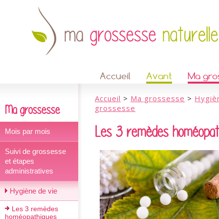
Accueil
Avant
Ma gro
Accueil
>
Ma grossesse
>
Hygiè
Ma grossesse
grossesse
Les 3 remèdes homéopath
Mois par mois
Suivi de grossesse
et étapes
administratives
Hygiène de vie
Les 3 remèdes
homéopathiques