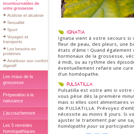
incontournables de
votre grossesse
Acidose et alcalose
Sexualité
Sport
IGNATIA
Voyages et
Ignatia vient à votre secours s
transports
fleur de peau, des pleurs, une b
Les besoins en
états d’âme ! Quand également 
protéines
hormonaux de la grossesse, véc
Améliorer son confort
à midi, ou au rythme des épisod
digestif
éventuellement refaire une cure 
d’un homéopathe.
Les maux de la
grossesse
PULSATILLA
Pulsatilla est votre ami si votre
Préparation à la
vous pèse dès la première minut
naissance
mais si elles sont alimentaires 
de PULSATILLA. Prévoyez d’embl
L’accouchement
nécessite au moins 8 jours. Si 
ajuster le traitement par une
Les 5 remèdes
homéopathe pour sa participatio
homéopathiques