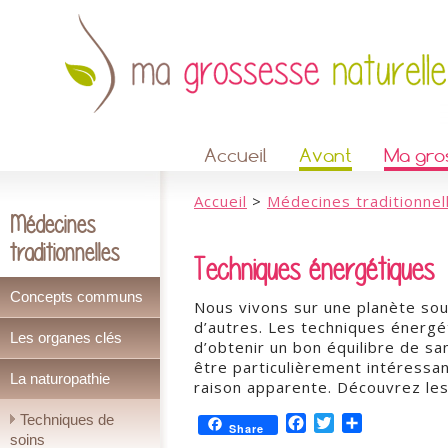
Accueil
Avant
Ma gro
Accueil
>
Médecines traditionnel
Médecines
traditionnelles
Techniques énergétiques
Concepts communs
Nous vivons sur une planète sou
d’autres. Les techniques énergé
Les organes clés
d’obtenir un bon équilibre de sa
être particulièrement intéressan
La naturopathie
raison apparente. Découvrez les
Techniques de
Facebook
Twitter
Partager
Share
soins