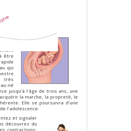
e bébé
dement
à être
rapide
au qui
mestre
 très
eau-né
ce jusqu’à l’âge de trois ans, une
cquérir la marche, la propreté, le
hérente. Elle se poursuivra d’une
de l’adolescence.
ntez et signaler
us découvrez du
ns contractions,