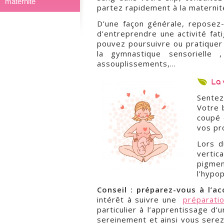
maternité
partez rapidement à la maternit
D’une façon générale, reposez
d’entreprendre une activité fat
pouvez poursuivre ou pratiquer
la gymnastique sensorielle
assouplissements,…
La 
Sentez
Votre 
coupé d
vos pr
Lors d
vertic
pigmen
l’hypo
Conseil :
préparez-vous à l’a
intérêt à suivre une
préparati
particulier à l’apprentissage 
sereinement et ainsi vous serez