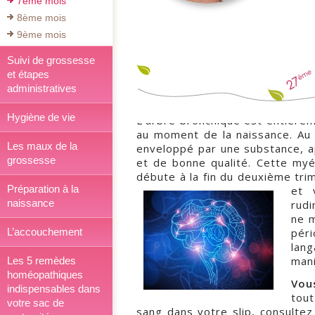
7ème mois
8ème mois
9ème mois
Suivi de grossesse
La vingt-septième semaine de
et étapes
administratives
C'est la 29ème semaine depuis l
est de 34cm de la tête aux pieds
Hygiène de vie
L’arbre bronchique est entièrem
au moment de la naissance. Au
Les maux de la
enveloppé par une substance, a
grossesse
et de bonne qualité. Cette myé
débute à la fin du deuxième tri
Préparation à la
et 
naissance
rudi
ne m
péri
L’accouchement
lang
mani
Les 5 remèdes
homéopathiques
Vou
indispensables dans
tou
votre sac de
sang dans votre slip, consulte