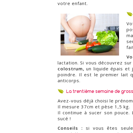
votre enfant.
Vo
po
ma
se
fai
Vo
lactation. Si vous découvrez sur
colostrum,
un liquide épais et 
poindre. Il est le premier lait
anticorps.
La trentième semaine de gros
Avez-vous déjà choisi le prénom
Il mesure 37cm et pèse 1,5 kg.
Il continue à sucer son pouce. 
sucé !
Conseils :
si vous êtes seule