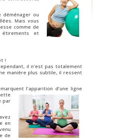
de déménager ou
llées. Mais vous
ossesse comme de
 étirements et
t !
Cependant, il n’est pas totalement
une manière plus subtile, il ressent
arquent l’apparition d’une ligne
Cette
e par
 avez
ée en
 venu
ce de