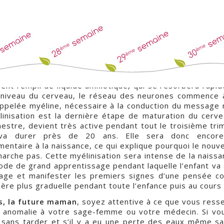
 grossesse
e premier jour de vos dernières règles. La taille de votr
, et son poids est de 1 kg !
ent rempli de liquide amniotique, qui se résorbera rapi
 niveau du cerveau, le réseau des neurones commence 
ppelée myéline, nécessaire à la conduction du message 
linisation est la dernière étape de maturation du cerve
mestre, devient très active pendant tout le troisième tri
va durer près de 20 ans. Elle sera donc encore
mentaire à la naissance, ce qui explique pourquoi le nouv
arche pas. Cette myélinisation sera intense de la naissan
ode de grand apprentissage pendant laquelle l’enfant va a
age et manifester les premiers signes d’une pensée co
ère plus graduelle pendant toute l’enfance puis au cours 
s, la future maman
, soyez attentive à ce que vous resse
t anomalie à votre sage-femme ou votre médecin. Si vo
z sans tarder et s’il y a eu une perte des eaux même sa