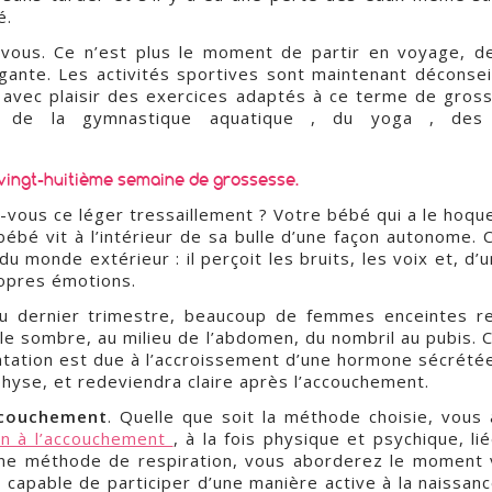
é.
-vous. Ce n’est plus le moment de partir en voyage, 
igante. Les activités sportives sont maintenant déconsei
 avec plaisir des exercices adaptés à ce terme de gr
 , de la gymnastique aquatique , du yoga , des
vingt-huitième semaine de grossesse
.
-vous ce léger tressaillement ? Votre bébé qui a le hoque
bébé vit à l’intérieur de sa bulle d’une façon autonome. 
u monde extérieur : il perçoit les bruits, les voix et, d’
opres émotions.
u dernier trimestre, beaucoup de femmes enceintes rem
ale sombre, au milieu de l’abdomen, du nombril au pubis. 
tation est due à l’accroissement d’une hormone sécrété
physe, et redeviendra claire après l’accouchement.
ccouchement
. Quelle que soit la méthode choisie, vous
on à l’accouchement
, à la fois physique et psychique, li
d’une méthode de respiration, vous aborderez le moment
 capable de participer d’une manière active à la naissan