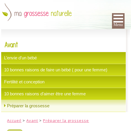
Menu
Avant
L’envie d’un bébé
10 bonnes raisons de faire un bébé ( pour une femme)
Fertilité et conception
10 bonnes raisons d’aimer être une femme
Préparer la grossesse
Accueil
>
Avant
>
Préparer la grossesse