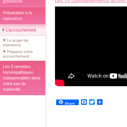
Les 10 commandements du bon
grossesse
Préparation à la
naissance
L’accouchement
Le projet de
naissance
Préparer votre
accouchement
Les 5 remèdes
homéopathiques
indispensables dans
votre sac de
maternité
Facebook
Twitter
Partager
Share