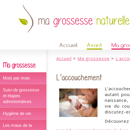
Accueil
Avant
Ma gro
Accueil
>
Ma grossesse
>
L'acc
Ma grossesse
L’accouchement
Mois par mois
L’accouch
Suivi de grossesse
autant pou
et étapes
naissance,
administratives
vie du cou
discutez-e
Hygiène de vie
Découvrez n
Les maux de la