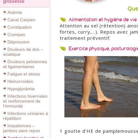
grossesse
Que
Anémie
Alimentation et hygiène de vie 
Canal Carpien
Attention au sel (rétention) ain
Constipation
fortes, curry,…). Repos avec jam
Crampes
traitement préventif.
Dépression
Exercice physique, posturologi
Douleurs de dos –
sciatique
Douleurs pelviennes
et ligamentaires
Fatigue et stress
Hémorroïdes
Hypoglycémie
Infections hivernales
et renforcement de
l’immunité
Infections urinaires à
répétition
Impatiences –
1 goutte d’HE de pamplemouss
jambes sans repos