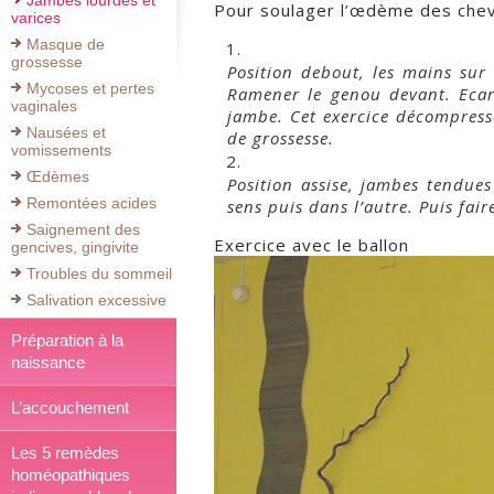
Jambes lourdes et
Pour soulager l’œdème des chevi
varices
Masque de
grossesse
Position debout, les mains sur 
Mycoses et pertes
Ramener le genou devant. Ecart
vaginales
jambe. Cet exercice décompresse
Nausées et
de grossesse.
vomissements
Œdèmes
Position assise, jambes tendues 
Remontées acides
sens puis dans l’autre. Puis fair
Saignement des
Exercice avec le ballon
gencives, gingivite
Lecteur
Troubles du sommeil
vidéo
Salivation excessive
Préparation à la
naissance
L’accouchement
Les 5 remèdes
homéopathiques