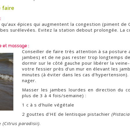
 faire
:
si qu’aux épices qui augmentent la congestion (piment de 
bes surélevées. Evitez la station debout prolongée. La co
e et massage :
Conseiller de faire très attention à sa posture 
jambes) et de ne pas rester trop longtemps deb
dormir sur le côté gauche pour libérer la veine-
votre fessier près d’un mur en élevant les jam
minutes (à éviter dans les cas d’hypertension).
nager.
Masser les jambes lourdes en direction du c
plus de 3 à 4 fois/semaine) :
1 c à s d’huile végétale
2 gouttes d’HE de lentisque pistachier
(Pistacia
e
(Citrus paradisii)
.