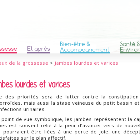
Bien-être &
Santé 
ssesse
Et après
Accompagnement
Enviro
aux de la grossesse
>
Jambes lourdes et varices
bes lourdes et varices
ne des priorités sera de lutter contre la constipatio
rroïdes, mais aussi la stase veineuse du petit bassin e
infections urinaires.
 point de vue symbolique, les jambes représentent la capa
es est souvent relié à la peur d’avancer vers de nouvel
s pourraient être liées à une perte de joie, une déce
tisfaites sur le plan affectif.