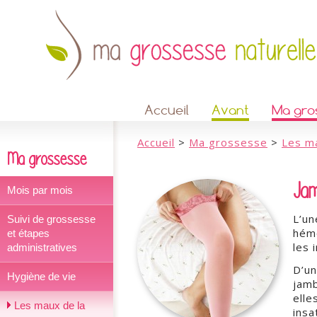
Accueil
Avant
Ma gro
Accueil
>
Ma grossesse
>
Les m
Ma grossesse
Jam
Mois par mois
L’u
Suivi de grossesse
hémo
et étapes
les 
administratives
D’un
Hygiène de vie
jamb
elle
Les maux de la
insa