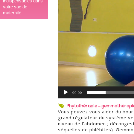
indispensables dans
votre sac de
maternité
00:00
Phytothérapie – gemmothérapie
Vous pouvez vous aider du bour
grand régulateur du système vei
niveau de l’abdomen ; décongesti
séquelles de phlébites). Gemmot